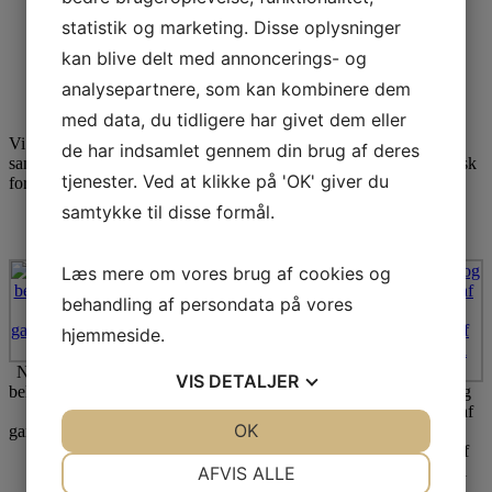
Maskinudlejning med fører, se prisliste
statistik og marketing. Disse oplysninger
Fortovsrenovering
Byggemodning
kan blive delt med annoncerings- og
Total, hoved og fagentreprise på bygge og anlægsprojekter
analysepartnere, som kan kombinere dem
med data, du tidligere har givet dem eller
Vi råder over egnegravemaskiner, lastbil, komprimeringsmateriel
de har indsamlet gennem din brug af deres
samt laserudstyr m.m. hvilket sikrer en hurtig, præcis og økonomisk
tjenester. Ved at klikke på 'OK' giver du
fordelagtig udførelse for kunden.
samtykke til disse formål.
Læs mere om vores brug af cookies og
behandling af persondata på vores
hjemmeside.
Nye trapper og
VIS
DETALJER
belægning udført
Belægning med
Montering og
i
Holmegårdssten
Ny belægning
indstøbning af
JA
NEJ
OK
JA
NEJ
gammelgårdssten,
og haveanlæg på
om hus, samt
rør for
i Dragør
Arresødal
grubning,
ventilation af
NØDVENDIGE
PRÆFERENCER
Privathospital
fræsning, og
storkøkken i
AFVIS ALLE
planering af
Herlev