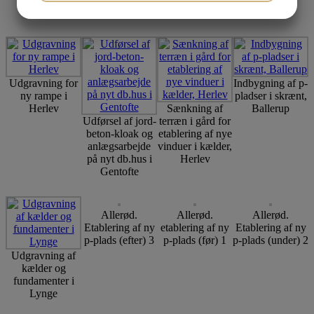
JA
NEJ
JA
NEJ
have
MARKETING
STATISTIK
Udgravning for
Indbygning af p-
ny rampe i
pladser i skrænt,
Herlev
Sænkning af
Ballerup
Udførsel af jord-
terræn i gård for
beton-kloak og
etablering af nye
anlægsarbejde
vinduer i kælder,
på nyt db.hus i
Herlev
Gentofte
Allerød.
Allerød.
Allerød.
Etablering af ny
etablering af ny
Etablering af ny
p-plads (efter) 3
p-plads (før) 1
p-plads (under) 2
Udgravning af
kælder og
fundamenter i
Lynge