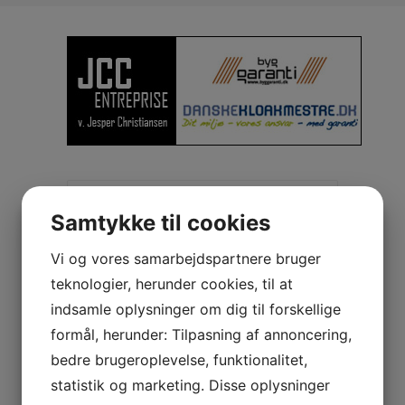
Samtykke til cookies
Vi og vores samarbejdspartnere bruger
teknologier, herunder cookies, til at
NEDGRAVNING OG
indsamle oplysninger om dig til forskellige
TILSLUTNING AF SEPTIC-
formål, herunder: Tilpasning af annoncering,
TANK MED INDBYGGET
bedre brugeroplevelse, funktionalitet,
PUMPE I SØSUM.
statistik og marketing. Disse oplysninger
POSTED BY
ORANGO