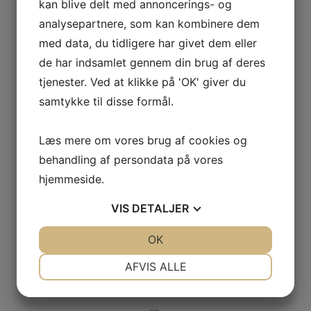
kan blive delt med annoncerings- og
MAR
26
2013
analysepartnere, som kan kombinere dem
KOMMENTARER LUKKET
TIL NEDGRAVNING OG
med data, du tidligere har givet dem eller
TILSLUTNING AF SEPTIC-TANK MED INDBYGGET
de har indsamlet gennem din brug af deres
PUMPE I SØSUM.
tjenester. Ved at klikke på 'OK' giver du
samtykke til disse formål.
Nedgravning og tilslutning af Septic-tank med
indbygget pumpe i Søsum.
Læs mere om vores brug af cookies og
behandling af persondata på vores
hjemmeside.
VIS
DETALJER
JA
NEJ
OK
JA
NEJ
NØDVENDIGE
PRÆFERENCER
AFVIS ALLE
JA
NEJ
JA
NEJ
MARKETING
STATISTIK