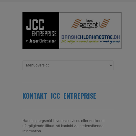
KONTAKT JCC ENTREPRISE
Har du spørgsmål til vores services eller ønsker et
uforpligtende tilbud, så kontakt via nedenstående
information.