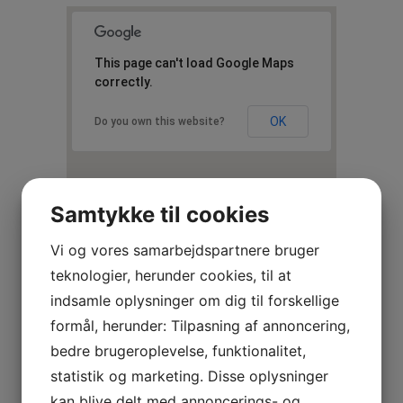
This page can't load Google Maps
correctly.
OK
Do you own this website?
Samtykke til cookies
Vi og vores samarbejdspartnere bruger
teknologier, herunder cookies, til at
indsamle oplysninger om dig til forskellige
formål, herunder: Tilpasning af annoncering,
JCC Entreprise ApS
bedre brugeroplevelse, funktionalitet,
Lynge Bygade 31 c, 3540 Lynge.
statistik og marketing. Disse oplysninger
jesper@jcc-entreprise.dk
kan blive delt med annoncerings- og