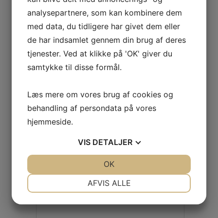
Tlf. 40257838
analysepartnere, som kan kombinere dem
med data, du tidligere har givet dem eller
Navn
de har indsamlet gennem din brug af deres
tjenester. Ved at klikke på 'OK' giver du
Email
samtykke til disse formål.
Telefonnummer
Læs mere om vores brug af cookies og
behandling af persondata på vores
hjemmeside.
Emne
VIS
DETALJER
Besked
JA
NEJ
OK
JA
NEJ
NØDVENDIGE
PRÆFERENCER
AFVIS ALLE
JA
NEJ
JA
NEJ
MARKETING
STATISTIK